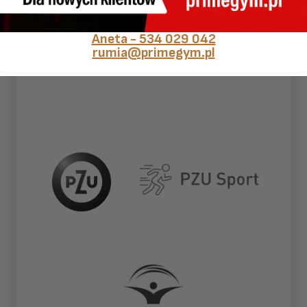
Aneta - 534 029 042
rumia@primegym.pl